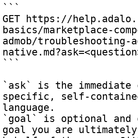
```

GET https://help.adalo.
basics/marketplace-comp
admob/troubleshooting-a
native.md?ask=<question
```

`ask` is the immediate 
specific, self-containe
language.

`goal` is optional and 
goal you are ultimately