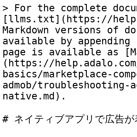
> For the complete docu
[llms.txt](https://help
Markdown versions of do
available by appending 
page is available as [M
(https://help.adalo.com
basics/marketplace-comp
admob/troubleshooting-a
native.md).

# ネイティブアプリで広告が