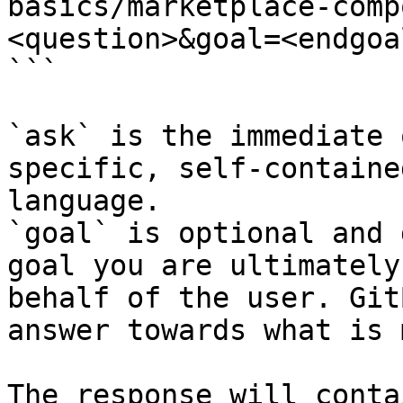
basics/marketplace-comp
<question>&goal=<endgoal
```

`ask` is the immediate 
specific, self-containe
language.

`goal` is optional and 
goal you are ultimately
behalf of the user. Git
answer towards what is 
The response will conta