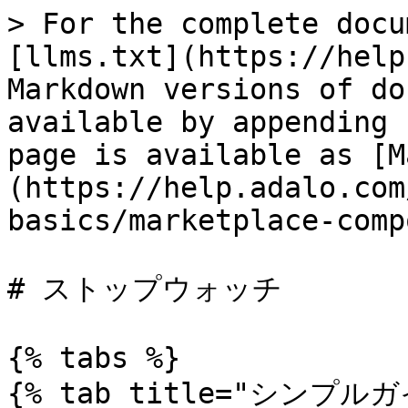
> For the complete docu
[llms.txt](https://help
Markdown versions of do
available by appending 
page is available as [M
(https://help.adalo.com
basics/marketplace-comp
# ストップウォッチ

{% tabs %}

{% tab title="シンプルガ