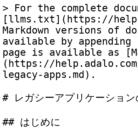
> For the complete docu
[llms.txt](https://help
Markdown versions of do
available by appending 
page is available as [M
(https://help.adalo.com
legacy-apps.md).

# レガシーアプリケーション
## はじめに
