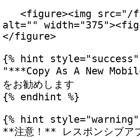
   <figure><img src="/files/TMAicXwiCnzd4e6Gq0Jx" 
alt="" width="375"><fig
</figure>

{% hint style="success" 
"***Copy As A New Mo
をお勧めします

{% endhint %}

{% hint style="warning" 
**注意！** レスポンシブ