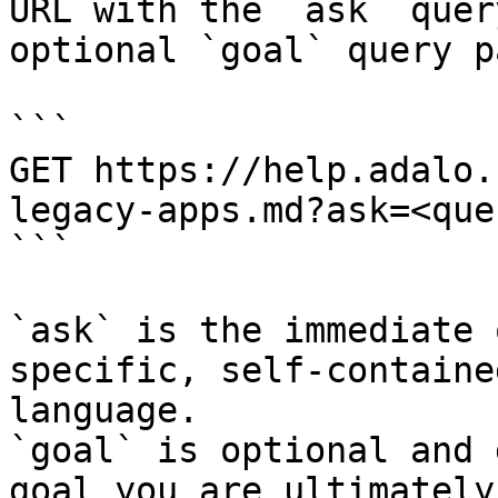
URL with the `ask` quer
optional `goal` query p
```

GET https://help.adalo.
legacy-apps.md?ask=<que
```

`ask` is the immediate 
specific, self-containe
language.

`goal` is optional and 
goal you are ultimately