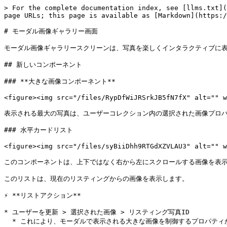
> For the complete documentation index, see [llms.txt](
page URLs; this page is available as [Markdown](https:/
# モーダル画像ギャラリー画面

モーダル画像ギャラリースクリーンは、写真を楽しくインタラクティブに表
## 新しいコンポーネント

### **大きな画像コンポーネント**

<figure><img src="/files/RypDfWiJRSrkJB5fN7fX" alt="" w
表示される最大の写真は、ユーザーコレクション内の選択された画像プロパ
### 水平カードリスト

<figure><img src="/files/syBiiDhh9RTGdXZVLAU3" alt="" w
このコンポーネントは、上下ではなく右から左にスクロールする画像を表示
このリストは、現在のリスティングからの画像を表示します。

⚡ **リストアクション**

* ユーザーを更新 > 選択された画像 > リスティング写真ID

  * これにより、モーダルで表示される大きな画像を制御するプロパティが更新されます。
