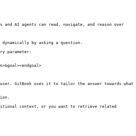
s and AI agents can read, navigate, and reason over 
 dynamically by asking a question.

ry parameter:

n>&goal=<endgoal>

user. GitBook uses it to tailor the answer towards what 
ion.

itional context, or you want to retrieve related 