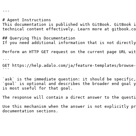
---

# Agent Instructions

This documentation is published with GitBook. GitBook i
technical content effectively. Learn more at gitbook.co
## Querying This Documentation

If you need additional information that is not directly
Perform an HTTP GET request on the current page URL wit
```

GET https://help.adalo.com/ja/feature-templates/browse-
```

`ask` is the immediate question: it should be specific,
`goal` is optional and describes the broader end goal y
is most useful for that goal.

The response will contain a direct answer to the questi
Use this mechanism when the answer is not explicitly pr