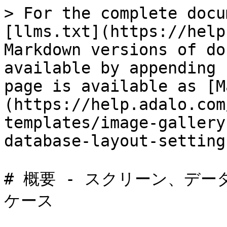
> For the complete docu
[llms.txt](https://help
Markdown versions of do
available by appending 
page is available as [M
(https://help.adalo.com
templates/image-gallery
database-layout-setting
# 概要 - スクリーン、デ
ケース
