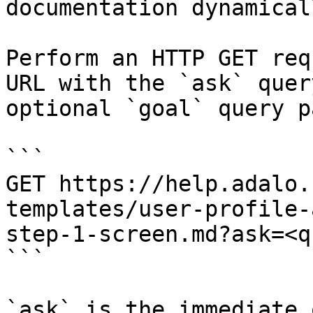
documentation dynamical
Perform an HTTP GET req
URL with the `ask` quer
optional `goal` query p
```

GET https://help.adalo.
templates/user-profile-
step-1-screen.md?ask=<q
```

`ask` is the immediate 