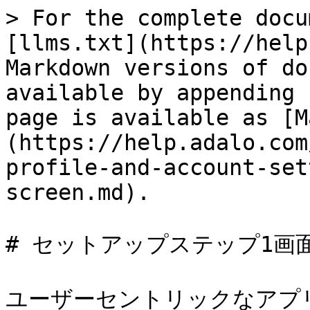
> For the complete docu
[llms.txt](https://help
Markdown versions of do
available by appending 
page is available as [M
(https://help.adalo.com
profile-and-account-set
screen.md).

# セットアップステップ1画面
ユーザーセントリックなアプ