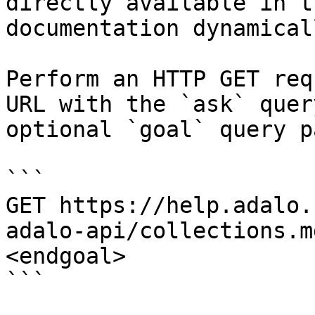
directly available in t
documentation dynamical
Perform an HTTP GET req
URL with the `ask` quer
optional `goal` query p
```

GET https://help.adalo.
adalo-api/collections.m
<endgoal>

```
