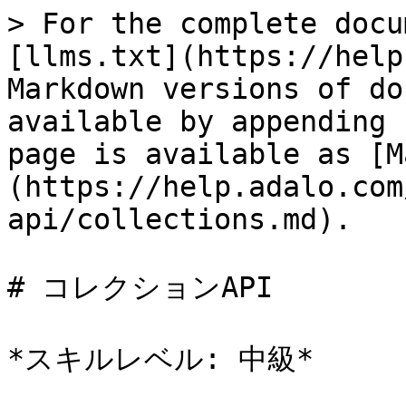
> For the complete docu
[llms.txt](https://help
Markdown versions of do
available by appending 
page is available as [M
(https://help.adalo.com
api/collections.md).

# コレクションAPI

*スキルレベル: 中級*
