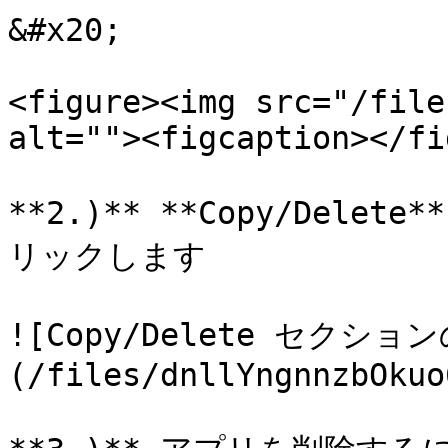
&#x20;

<figure><img src="/file
alt=""><figcaption></fi
**2.)** **Copy/Del
リックします

![Copy/Delete セク
(/files/dnllYngnnzbOkuo