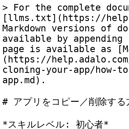
> For the complete docu
[llms.txt](https://help
Markdown versions of do
available by appending 
page is available as [M
(https://help.adalo.com
cloning-your-app/how-to
app.md).

# アプリをコピー／削除する方
*スキルレベル: 初心者*
