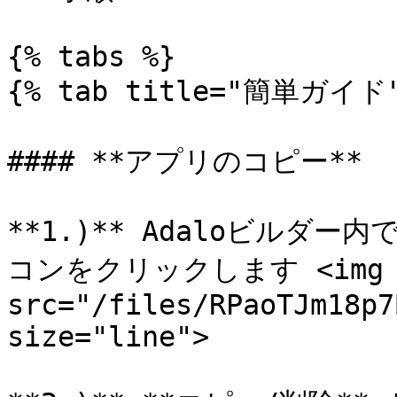
{% tabs %}

{% tab title="簡単ガイド"
#### **アプリのコピー**

**1.)** Adaloビルダ
コンをクリックします <img 
src="/files/RPaoTJm18p7
size="line">
