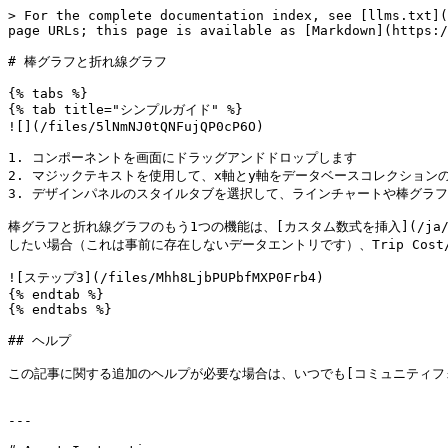
> For the complete documentation index, see [llms.txt](
page URLs; this page is available as [Markdown](https:/
# 棒グラフと折れ線グラフ

{% tabs %}

{% tab title="シンプルガイド" %}

![](/files/5lNmNJ0tQNFujQP0cP6O)

1. コンポーネントを画面にドラッグアンドドロップします

2. マジックテキストを使用して、x軸とy軸をデータベースコレクション
3. デザインパネルのスタイルタブを選択して、ラインチャートや棒グラフ
棒グラフと折れ線グラフのもう1つの機能は、[カスタム数式を挿入](/ja/compo
したい場合（これは事前に存在しないデータエントリです）、Trip Cos
![ステップ3](/files/Mhh8LjbPUPbfMXP0Frb4)

{% endtab %}

{% endtabs %}

## ヘルプ

この記事に関する追加のヘルプが必要な場合は、いつでも[コミュニティフォーラム
---
