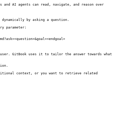
s and AI agents can read, navigate, and reason over 
 dynamically by asking a question.

ry parameter:

md?ask=<question>&goal=<endgoal>

user. GitBook uses it to tailor the answer towards what 
ion.

itional context, or you want to retrieve related 