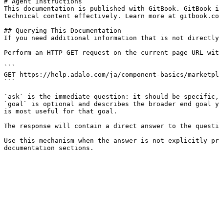
# Agent Instructions

This documentation is published with GitBook. GitBook i
technical content effectively. Learn more at gitbook.co
## Querying This Documentation

If you need additional information that is not directly
Perform an HTTP GET request on the current page URL wit
```

GET https://help.adalo.com/ja/component-basics/marketpl
```

`ask` is the immediate question: it should be specific,
`goal` is optional and describes the broader end goal y
is most useful for that goal.

The response will contain a direct answer to the questi
Use this mechanism when the answer is not explicitly pr