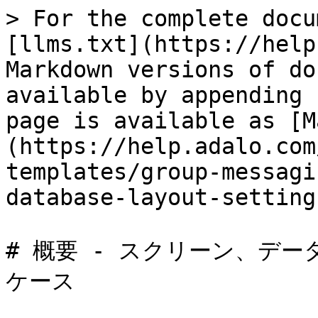
> For the complete docu
[llms.txt](https://help
Markdown versions of do
available by appending 
page is available as [M
(https://help.adalo.com
templates/group-messagi
database-layout-setting
# 概要 - スクリーン、デ
ケース
