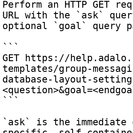
Perform an HTTP GET req
URL with the `ask` quer
optional `goal` query p
```

GET https://help.adalo.
templates/group-messagi
database-layout-setting
<question>&goal=<endgoal
```

`ask` is the immediate 
specific, self-containe