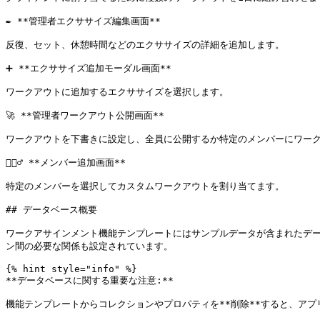
✒️ **管理者エクササイズ編集画面**

反復、セット、休憩時間などのエクササイズの詳細を追加します。

➕ **エクササイズ追加モーダル画面**

ワークアウトに追加するエクササイズを選択します。

🚀 **管理者ワークアウト公開画面**

ワークアウトを下書きに設定し、全員に公開するか特定のメンバーにワーク
🚴🏾‍♂️ **メンバー追加画面**

特定のメンバーを選択してカスタムワークアウトを割り当てます。

## データベース概要

ワークアサインメント機能テンプレートにはサンプルデータが含まれたデー
ン間の必要な関係も設定されています。

{% hint style="info" %}

**データベースに関する重要な注意:**

機能テンプレートからコレクションやプロパティを**削除**すると、アプ