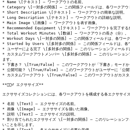
* Name \[テキスト] — ワークアウトの名前。

* Category \[一対多の関係] — この関係フィールドは、各ワー
* Short Description \[テキスト] — ワークアウトの簡単な説明。

* Long Description \[テキスト] — ワークアウトの詳細な説明。

* Main Image \[画像] — ワークアウトを表す画像。

* Recommended Equipment \[テキスト] — ワークアウトを完
* Total Workout Minutes \[数値] — ワークアウトの長さ（分）。

* Workout Days \[一対多の関係] — この関係フィールドは
* Started by Users \[多対多の関係] — この関係フィ
* ユーザーによる完了 \[多対多の関係] — このリレーションフィー
* カスタムワークアウトメンバー \[多対多の関係] — このリレーシ
ます。

* 下書き？ \[True/False] — このワークアウトが「下書き」モード
* 公開可能？ \[True/False] — このワークアウトがユーザーに「
* カスタムワークアウト \[True/False] — このワークアウトがカス
**🏃🏾‍♂️ エクササイズ**

エクササイズコレクションには、各ワークアウトを構成する各エクササイズ
* 名前 \[Text] — エクササイズの名前。

* 画像 \[Image] — エクササイズを描いた画像。

* 説明 \[Text] — エクササイズの説明。

* 割り当てられたエクササイズ \[一対多の関係] — このリレーショ
いことを示します。

* 装備 \[Text] — 各エクササイズに必要な装備。
