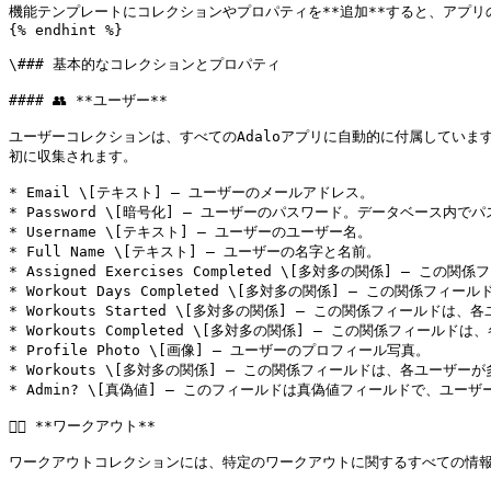
機能テンプレートにコレクションやプロパティを**追加**すると、アプリ
{% endhint %}

\### 基本的なコレクションとプロパティ

#### 👥 **ユーザー**

ユーザーコレクションは、すべてのAdaloアプリに自動的に付属してい
初に収集されます。

* Email \[テキスト] — ユーザーのメールアドレス。

* Password \[暗号化] — ユーザーのパスワード。データベース内
* Username \[テキスト] — ユーザーのユーザー名。

* Full Name \[テキスト] — ユーザーの名字と名前。

* Assigned Exercises Completed \[多対多の関
* Workout Days Completed \[多対多の関係] — こ
* Workouts Started \[多対多の関係] — この関係フィ
* Workouts Completed \[多対多の関係] — この関係フ
* Profile Photo \[画像] — ユーザーのプロフィール写真。

* Workouts \[多対多の関係] — この関係フィールドは、各ユ
* Admin? \[真偽値] — このフィールドは真偽値フィールドで、ユー
🏋🏾 **ワークアウト**

ワークアウトコレクションには、特定のワークアウトに関するすべての情報